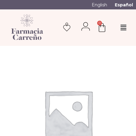
English
Español
0