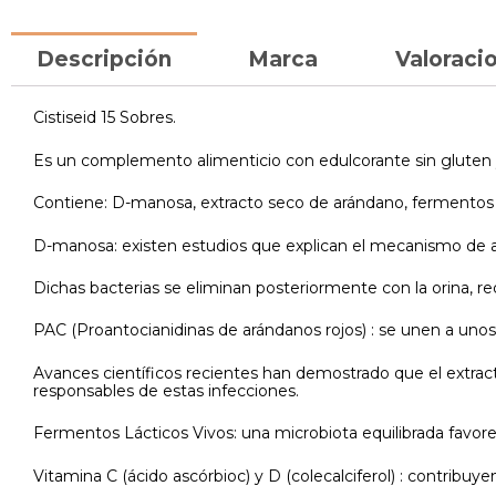
Descripción
Marca
Valoracio
Cistiseid 15 Sobres.
Es un complemento alimenticio con edulcorante sin gluten y
Contiene: D-manosa, extracto seco de arándano, fermentos lá
D-manosa: existen estudios que explican el mecanismo de acc
Dichas bacterias se eliminan posteriormente con la orina, re
PAC (Proantocianidinas de arándanos rojos) : se unen a unos f
Avances científicos recientes han demostrado que el extract
responsables de estas infecciones.
Fermentos Lácticos Vivos: una microbiota equilibrada favorec
Vitamina C (ácido ascórbioc) y D (colecalciferol) : contribu