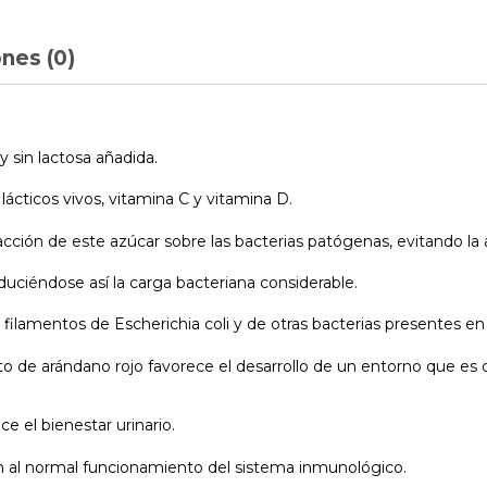
nes (0)
 sin lactosa añadida.
cticos vivos, vitamina C y vitamina D.
ión de este azúcar sobre las bacterias patógenas, evitando la a
duciéndose así la carga bacteriana considerable.
ilamentos de Escherichia coli y de otras bacterias presentes en la
o de arándano rojo favorece el desarrollo de un entorno que es d
e el bienestar urinario.
yen al normal funcionamiento del sistema inmunológico.