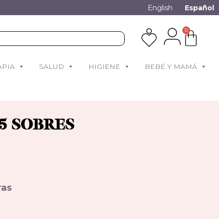
English
Español
0
APIA
SALUD
HIGIENE
BEBÉ Y MAMÁ
15 SOBRES
as