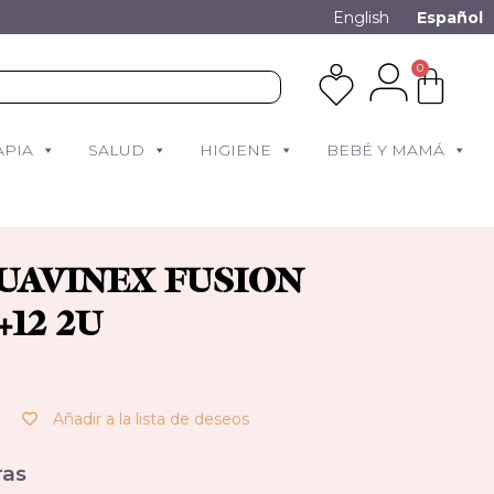
English
Español
0
APIA
SALUD
HIGIENE
BEBÉ Y MAMÁ
UAVINEX FUSION
+12 2U
Añadir a la lista de deseos
as