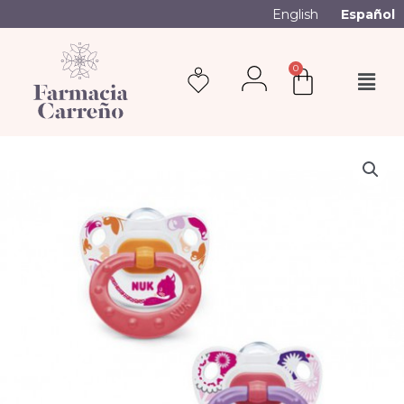
English
Español
0