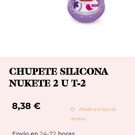
CHUPETE SILICONA
NUKETE 2 U T-2
8,38
€
Añadir a la lista de
deseos
Envío en
24-72
horas