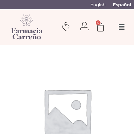
English
Español
0