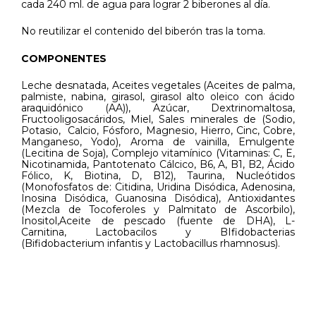
cada 240 ml. de agua para lograr 2 biberones al día.
No reutilizar el contenido del biberón tras la toma.
COMPONENTES
Leche desnatada, Aceites vegetales (Aceites de palma,
palmiste, nabina, girasol, girasol alto oleico con ácido
araquidónico (AA)), Azúcar, Dextrinomaltosa,
Fructooligosacáridos, Miel, Sales minerales de (Sodio,
Potasio, Calcio, Fósforo, Magnesio, Hierro, Cinc, Cobre,
Manganeso, Yodo), Aroma de vainilla, Emulgente
(Lecitina de Soja), Complejo vitamínico (Vitaminas: C, E,
Nicotinamida, Pantotenato Cálcico, B6, A, B1, B2, Ácido
Fólico, K, Biotina, D, B12), Taurina, Nucleótidos
(Monofosfatos de: Citidina, Uridina Disódica, Adenosina,
Inosina Disódica, Guanosina Disódica), Antioxidantes
(Mezcla de Tocoferoles y Palmitato de Ascorbilo),
Inositol,Aceite de pescado (fuente de DHA), L-
Carnitina, Lactobacilos y BIfidobacterias
(Bifidobacterium infantis y Lactobacillus rhamnosus).