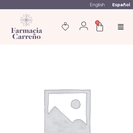
English
Español
0