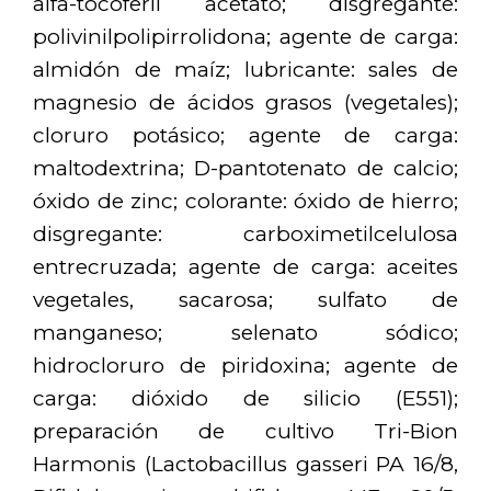
alfa-tocoferil acetato; disgregante:
polivinilpolipirrolidona; agente de carga:
almidón de maíz; lubricante: sales de
magnesio de ácidos grasos (vegetales);
cloruro potásico; agente de carga:
maltodextrina; D-pantotenato de calcio;
óxido de zinc; colorante: óxido de hierro;
disgregante: carboximetilcelulosa
entrecruzada; agente de carga: aceites
vegetales, sacarosa; sulfato de
manganeso; selenato sódico;
hidrocloruro de piridoxina; agente de
carga: dióxido de silicio (E551);
preparación de cultivo Tri-Bion
Harmonis (Lactobacillus gasseri PA 16/8,