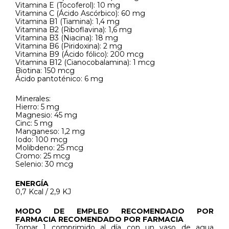
Vitamina E (Tocoferol): 10 mg
Vitamina C (Ácido Ascórbico): 60 mg
Vitamina B1 (Tiamina): 1,4 mg
Vitamina B2 (Riboflavina): 1,6 mg
Vitamina B3 (Niacina): 18 mg
Vitamina B6 (Piridoxina): 2 mg
Vitamina B9 (Ácido fólico): 200 mcg
Vitamina B12 (Cianocobalamina): 1 mcg
Biotina: 150 mcg
Ácido pantoténico: 6 mg
Minerales:
Hierro: 5 mg
Magnesio: 45 mg
Cinc: 5 mg
Manganeso: 1,2 mg
Iodo: 100 mcg
Molibdeno: 25 mcg
Cromo: 25 mcg
Selenio: 30 mcg
ENERGÍA
0,7 Kcal / 2,9 KJ
MODO DE EMPLEO RECOMENDADO POR
FARMACIA RECOMENDADO POR FARMACIA
Tomar 1 comprimido al día con un vaso de agua