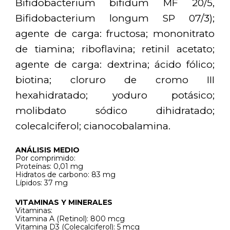
Bifidobacterium bifidum MF 20/5,
Bifidobacterium longum SP 07/3);
agente de carga: fructosa; mononitrato
de tiamina; riboflavina; retinil acetato;
agente de carga: dextrina; ácido fólico;
biotina; cloruro de cromo III
hexahidratado; yoduro potásico;
molibdato sódico dihidratado;
colecalciferol; cianocobalamina.
ANÁLISIS MEDIO
Por comprimido:
Proteínas: 0,01 mg
Hidratos de carbono: 83 mg
Lípidos: 37 mg
VITAMINAS Y MINERALES
Vitaminas:
Vitamina A (Retinol): 800 mcg
Vitamina D3 (Colecalciferol): 5 mcg