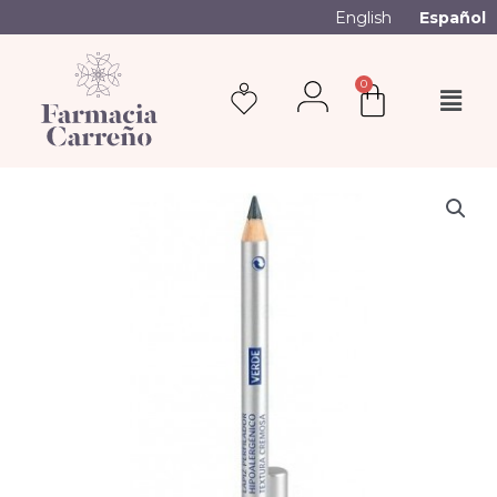
English
Español
0