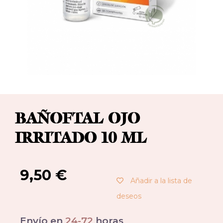
BAÑOFTAL OJO
IRRITADO 10 ML
9,50
€
Añadir a la lista de
deseos
Envío en
24-72
horas