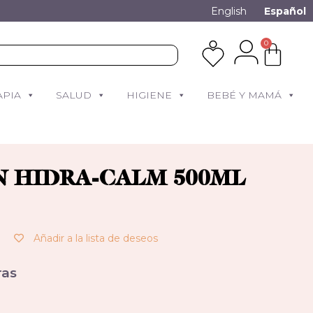
English
Español
0
APIA
SALUD
HIGIENE
BEBÉ Y MAMÁ
N HIDRA-CALM 500ML
Añadir a la lista de deseos
as