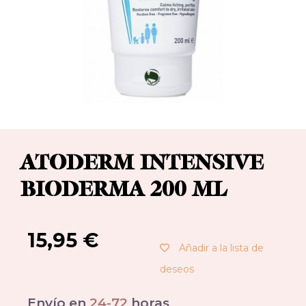
ATODERM INTENSIVE
BIODERMA 200 ML
15,95
€
Añadir a la lista de
deseos
Envío en
24-72
horas