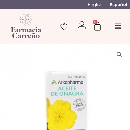
English
Español
0