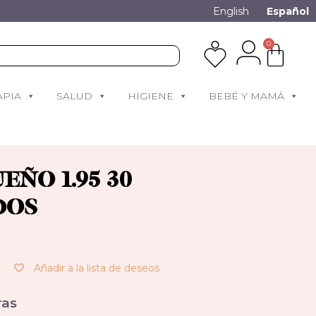
English
Español
0
APIA
SALUD
HIGIENE
BEBÉ Y MAMÁ
EÑO 1.95 30
DOS
Añadir a la lista de deseos
as