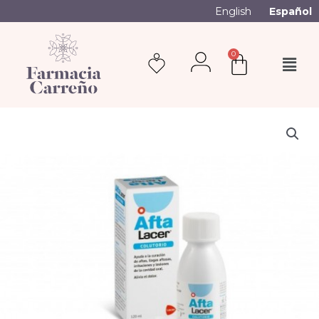
English
Español
0