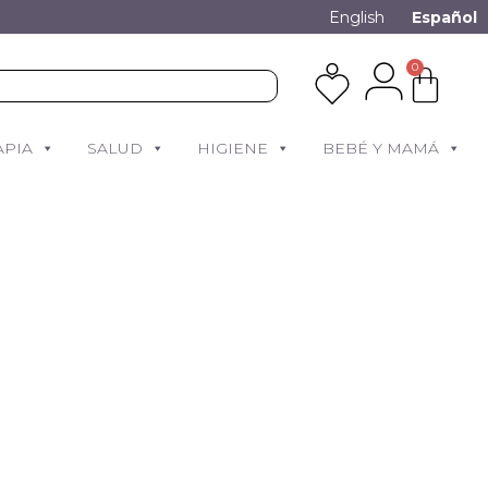
English
Español
0
APIA
SALUD
HIGIENE
BEBÉ Y MAMÁ