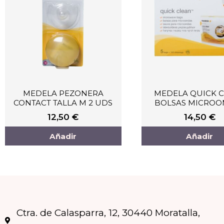
MEDELA PEZONERA
MEDELA QUICK 
CONTACT TALLA M 2 UDS
BOLSAS MICROO
12,50
€
14,50
€
Añadir
Añadir
Ctra. de Calasparra, 12, 30440 Moratalla,