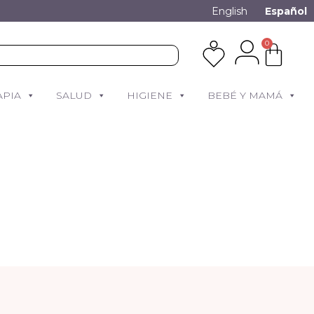
English
Español
0
APIA
SALUD
HIGIENE
BEBÉ Y MAMÁ