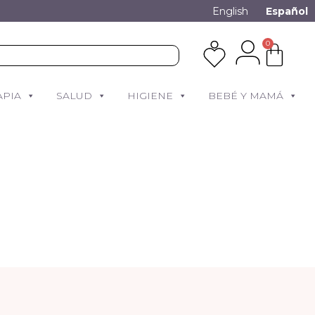
English
Español
0
APIA
SALUD
HIGIENE
BEBÉ Y MAMÁ