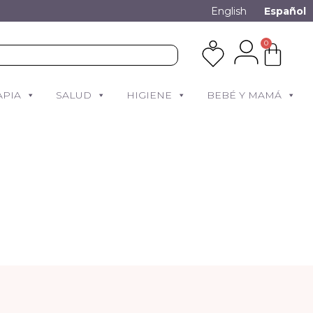
English
Español
0
APIA
SALUD
HIGIENE
BEBÉ Y MAMÁ