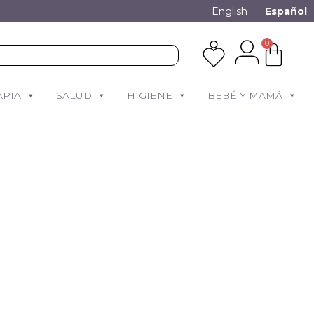
English
Español
0
APIA
SALUD
HIGIENE
BEBÉ Y MAMÁ